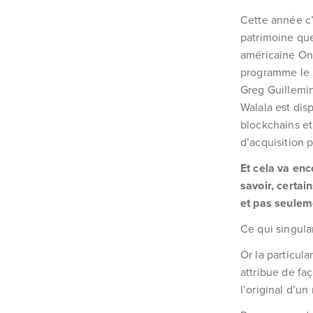
Cette année c’e
patrimoine que
américaine On
programme le 2
Greg Guillemin
Walala est dis
blockchains et
d’acquisition 
Et cela va enc
savoir, certai
et pas seulem
Ce qui singular
Or la particula
attribue de faç
l’original d’u