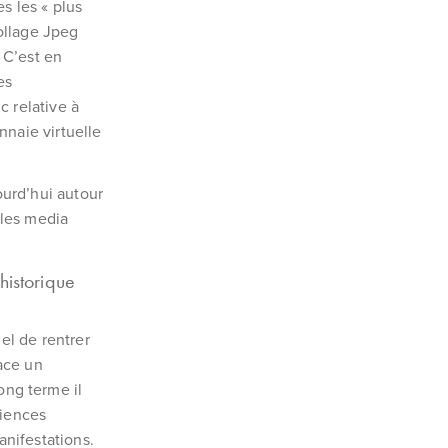
s les « plus
ollage Jpeg
 C’est en
es
c relative à
nnaie virtuelle
ourd’hui autour
 les media
historique
el de rentrer
ace un
ng terme il
riences
anifestations.