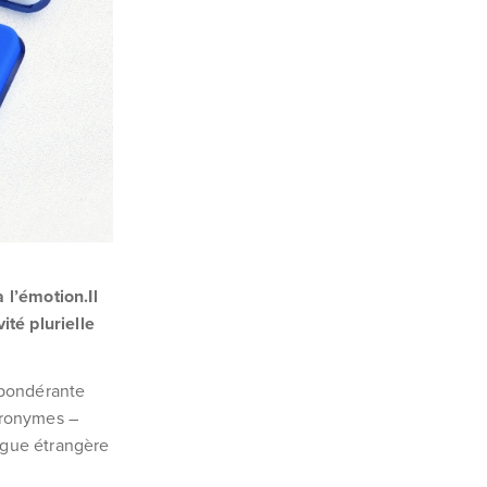
 l’émotion.Il
ité plurielle
épondérante
acronymes –
angue étrangère