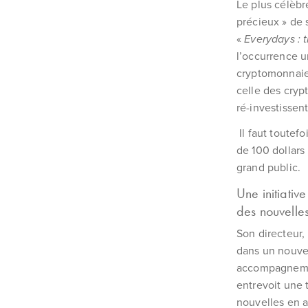
Le plus célèbr
précieux » de 
«
Everydays : 
l’occurrence u
cryptomonnaies
celle des cryp
ré-investissen
Il faut toutef
de 100 dollar
grand public.
Une initiativ
des nouvelles
Son directeur,
dans un nouve
accompagnemen
entrevoit une 
nouvelles en 