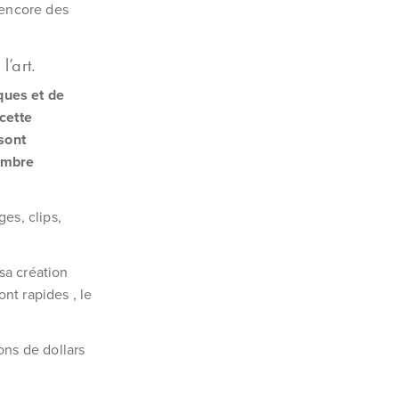
 encore des
l’art.
iques et de
cette
 sont
nombre
es, clips,
 sa création
nt rapides , le
ons de dollars