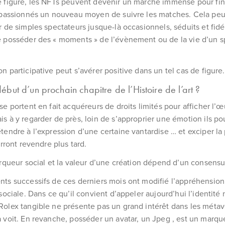
 figure, les NFTs peuvent devenir un marché immense pour fin
x passionnés un nouveau moyen de suivre les matches. Cela pe
r de simples spectateurs jusque-là occasionnels, séduits et fidél
 posséder des « moments » de l’évènement ou de la vie d’un spo
n participative peut s’avérer positive dans un tel cas de figure.
début d’un prochain chapitre de l’Histoire de l’art ?
se portent en fait acquéreurs de droits limités pour afficher l’œ
s à y regarder de près, loin de s’approprier une émotion ils po
tendre à l’expression d’une certaine vantardise … et exciper la
urront revendre plus tard.
arqueur social et la valeur d’une création dépend d’un consensu
ts successifs de ces derniers mois ont modifié l’appréhension 
 sociale. Dans ce qu’il convient d’appeler aujourd’hui l’identité
olex tangible ne présente pas un grand intérêt dans les méta
 voit. En revanche, posséder un avatar, un Jpeg , est un marqu