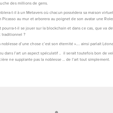
ouche des millions de gens.
mblera-t-il à un Metavers où chacun possédera sa maison virtue
 Picasso au mur et arborera au poignet de son avatar une Rolex
rt pourra-t-il se jouer sur la blockchain et dans ce cas, que va de
 traditionnel ?
a noblesse d’une chose c’est son éternité »…. ainsi parlait Léona
 eu dans l’art un aspect spéculatif .. il serait toutefois bon de ve
ncière ne supplante pas la noblesse … de l’art tout simplement.