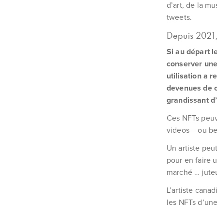
d’art, de la m
tweets.
Depuis 2021, 
Si au départ l
conserver une 
utilisation a 
devenues de c
grandissant d’
Ces NFTs peuve
videos – ou be
Un artiste peu
pour en faire u
marché … jute
L’artiste cana
les NFTs d’une