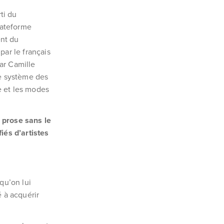
ti du
lateforme
ent du
par le français
ar Camille
le système des
e et les modes
a prose sans le
iés d’artistes
 qu’on lui
é à acquérir