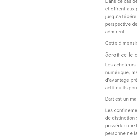
Dans ce cas de
et offrent au
jusqu’à fédére
perspective de
admirent.
Cette dimensio
Serait-ce le 
Les acheteurs 
numérique, mai
d’avantage pré
actif qu’ils po
L’art est un m
Les confinemen
de distinction
posséder une R
personne ne la