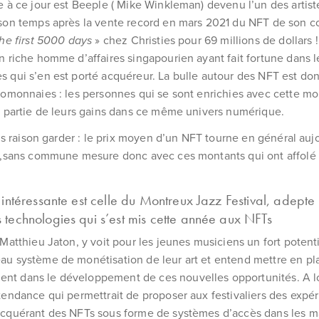
e à ce jour est Beeple ( Mike Winkleman) devenu l’un des artiste
son temps après la vente record en mars 2021 du NFT de son c
the first 5000 days
» chez Christies pour 69 millions de dollars !
n riche homme d’affaires singapourien ayant fait fortune dans l
 qui s’en est porté acquéreur. La bulle autour des NFT est don
tomonnaies : les personnes qui se sont enrichies avec cette mo
t partie de leurs gains dans ce même univers numérique.
ois raison garder : le prix moyen d’un NFT tourne en général auj
s ,sans commune mesure donc avec ces montants qui ont affolé
e intéressante est celle du Montreux Jazz Festival, adepte 
 technologies qui s’est mis cette année aux NFTs
 Matthieu Jaton, y voit pour les jeunes musiciens un fort potenti
au système de monétisation de leur art et entend mettre en pl
t dans le développement de ces nouvelles opportunités. A lo
tendance qui permettrait de proposer aux festivaliers des expé
acquérant des NFTs sous forme de systèmes d’accès dans les m