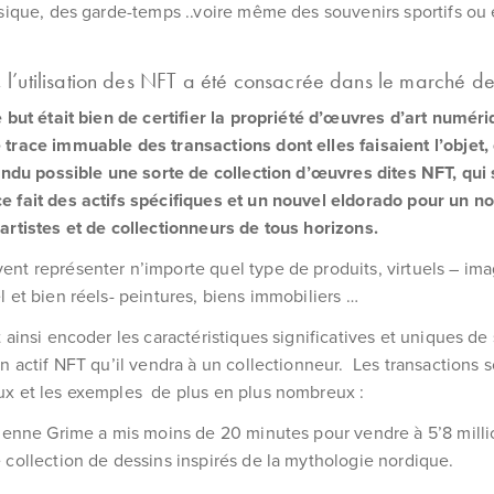
usique, des garde-temps ..voire même des souvenirs sportifs ou
l’utilisation des NFT a été consacrée dans le marché de 
e but était bien de certifier la propriété d’œuvres d’art numér
trace immuable des transactions dont elles faisaient l’objet, 
rendu possible une sorte de collection d’œuvres dites NFT, qui
e fait des actifs spécifiques et un nouvel eldorado pour un 
artistes et de collectionneurs de tous horizons.
nt représenter n’importe quel type de produits, virtuels – imag
l et bien réels- peintures, biens immobiliers …
t ainsi encoder les caractéristiques significatives et uniques de
n actif NFT qu’il vendra à un collectionneur. Les transactions so
ux et les exemples de plus en plus nombreux :
dienne Grime a mis moins de 20 minutes pour vendre à 5’8 milli
 collection de dessins inspirés de la mythologie nordique.