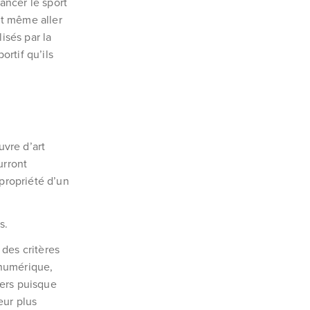
ancer le sport
ut même aller
isés par la
rtif qu’ils
uvre d’art
urront
 propriété d’un
s.
des critères
 numérique,
vers puisque
eur plus