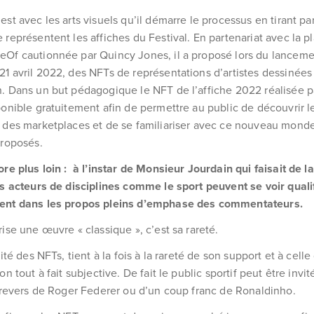
st avec les arts visuels qu’il démarre le processus en tirant par
 représentent les affiches du Festival. En partenariat avec la p
eOf cautionnée par Quincy Jones, il a proposé lors du lancem
1 avril 2022, des NFTs de représentations d’artistes dessinées 
. Dans un but pédagogique le NFT de l’affiche 2022 réalisée p
ponible gratuitement afin de permettre au public de découvrir 
 des marketplaces et de se familiariser avec ce nouveau mond
proposés.
ore plus loin : à l’instar de Monsieur Jourdain qui faisait de l
ns acteurs de disciplines comme le sport peuvent se voir qualif
ent dans les propos pleins d’emphase des commentateurs.
ise une œuvre « classique », c’est sa rareté.
rité des NFTs, tient à la fois à la rareté de son support et à celle
on tout à fait subjective. De fait le public sportif peut être invit
n revers de Roger Federer ou d’un coup franc de Ronaldinho.