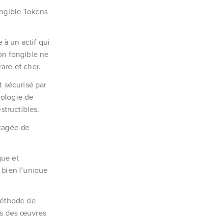
ungible Tokens
 à un actif qui
on fongible ne
are et cher.
t sécurisé par
nologie de
structibles.
rtagée de
que et
t bien l’unique
 méthode de
is des œuvres