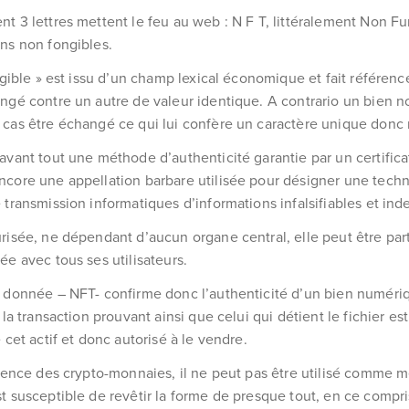
t 3 lettres mettent le feu au web : N F T, littéralement Non F
ns non fongibles.
ngible » est issu d’un champ lexical économique et fait référence
ngé contre un autre de valeur identique. A contrario un bien n
cas être échangé ce qui lui confère un caractère unique donc r
avant tout une méthode d’authenticité garantie par un certifica
core une appellation barbare utilisée pour désigner une tech
 transmission informatiques d’informations infalsifiables et inde
risée, ne dépendant d’aucun organe central, elle peut être pa
ée avec tous ses utilisateurs.
 donnée – NFT- confirme donc l’authenticité d’un bien numéri
 la transaction prouvant ainsi que celui qui détient le fichier es
 cet actif et donc autorisé à le vendre.
érence des crypto-monnaies, il ne peut pas être utilisé comme
t susceptible de revêtir la forme de presque tout, en ce compr